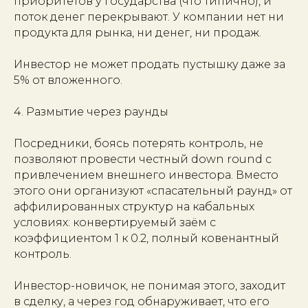
приоритетов у государства (что типично), и
поток денег перекрывают. У компании нет ни
продукта для рынка, ни денег, ни продаж.
Инвестор не может продать пустышку даже за
5% от вложенного.
4. Размытие через раунды
Посредники, боясь потерять контроль, не
позволяют провести честный down round с
привлечением внешнего инвестора. Вместо
этого они организуют «спасательный раунд» от
аффилированных структур на кабальных
условиях: конвертируемый заём с
коэффициентом 1 к 0.2, полный ковенантный
контроль.
Инвестор-новичок, не понимая этого, заходит
в сделку, а через год обнаруживает, что его