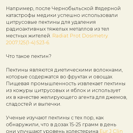
Например, после Чернобыльской #ядерной
катастрофы медики успешно использовали
цитрусовые пектины для удаления
радиоактивных тяжелых металлов из тел
местных жителей.
Radiat Prot Dosimetry.
2007;125(1-4):523-6.
Что такое пектин?
Пектины являются диетическими волокнами,
которые содержатся во фруктах и овощах.
Пищевая промышленность извлекает пектины
из кожуры цитрусовых и яблок и использует
их в качестве желирующего агента для джемов,
сладостей и выпечки.
Ученые изучают пектины с тех пор, как
обнаружили, что в дозах 15-25 грамм в день
они улучшают уровень холестерина
Eur J Clin