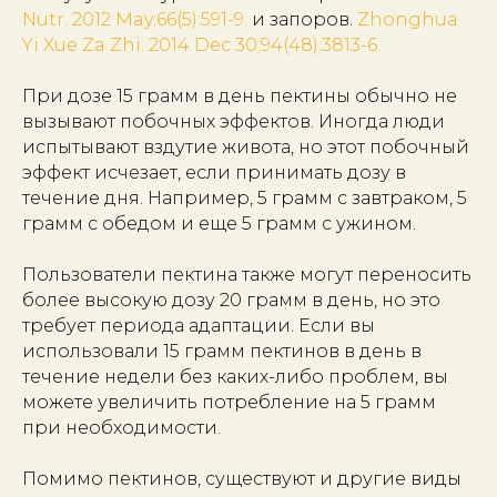
Nutr. 2012 May;66(5):591-9.
и запоров.
Zhonghua
Yi Xue Za Zhi. 2014 Dec 30;94(48):3813-6.
При дозе 15 грамм в день пектины обычно не
вызывают побочных эффектов. Иногда люди
испытывают вздутие живота, но этот побочный
эффект исчезает, если принимать дозу в
течение дня. Например, 5 грамм с завтраком, 5
грамм с обедом и еще 5 грамм с ужином.
Пользователи пектина также могут переносить
более высокую дозу 20 грамм в день, но это
требует периода адаптации. Если вы
использовали 15 грамм пектинов в день в
течение недели без каких-либо проблем, вы
можете увеличить потребление на 5 грамм
при необходимости.
Помимо пектинов, существуют и другие виды