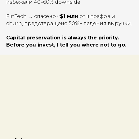
избежали 40–60% downside.
FinTech → спасено ~
$1 млн
от штрафов и
churn, предотвращено 50%+ падения выручки.
Capital preservation is always the priority.
Before you invest, I tell you where not to go.