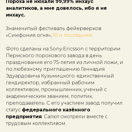
Пороха не нюхали 99,99% инхаус
аналитиков, а мне довелось, ибо я не
инхаус.
Знаменитый фестиваль фейерверков
«Симфония огня»,
10 и последний
.
Фото сделаны на Sony Ericsson с территории
Пермского порохового завода в день
празднования его 75-летия из личной ложи, и
по любезному приглашению Геннадия
Эдуардовича Кузьмицкого: единственный
гендиректор, избранный рабочим
коллективом, промышленник, ученый с
академическим званием, политик,
преподаватель. С его участием завод получил
статус
федерального казённого
предприятия
. Салют смотрели вместе с
трудовым коллективом.