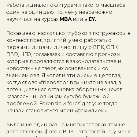
Работа и диалог с фигурами такого масштаба
один на один дают то, чему невозможно
научиться на курсах
MBA
или в
EY.
Показываю, насколько глубоко я погружаюсь в
контекст предприятий, умею работать с
первыми лицами лично, пишу о ВПК, ОПК,
ПВО, НПЗ, госзаказах и составляю прогнозы,
которые проявляются в законодательстве и
новостях – на твердых основаниях и со
знанием дел. Я копали эти риски еще тогда,
когда слово «friendshoring» никто не знал, а
потенциальная остановка оборонных цехов
казалась чиновникам сугубо бумажной
проблемой. Forensic и foresight уже тогда
начали становиться моей «фамилией».
Была и не один раз на многих заводах, там не
делают селфи, фото с ВПК – это гостайна, у меня