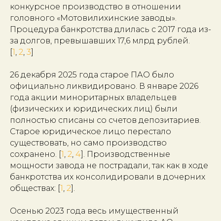
конкурсное производство в отношении
головного «Мотовилихинские заводы».
Процедура банкротства длилась с 2017 года из-
за долгов, превышавших 17,6 млрд рублей.
[
1
,
2
,
3
]
26 декабря 2025 года старое ПАО было
официально ликвидировано. В январе 2026
года акции миноритарных владельцев
(физических и юридических лиц) были
полностью списаны со счетов депозитариев.
Старое юридическое лицо перестало
существовать, но само производство
сохранено. [
1
,
2
,
4
]. Производственные
мощности завода не пострадали, так как в ходе
банкротства их консолидировали в дочерних
обществах: [
1
,
2
].
Осенью 2023 года весь имущественный