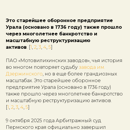
Это старейшее оборонное предприятие
Урала (основано в 1736 году) также прошло
через многолетнее банкротство и
масштабную реструктуризацию
активов
. [
1
,
2
,
3
,
4
,
5
]
ПАО «Мотовилихинских заводов», чья история
во многом повторяет судьбу
завода им.
Дзержинского
, но в еще более грандиозных
масштабах. Это старейшее оборонное
предприятие Урала (основано в 1736 году)
также прошло через многолетнее банкротство
и масштабную реструктуризацию активов.
[
1
,
2
,
3
,
4
,
5
]
9 октября 2025 года Арбитражный суд
Пермского края официально завершил