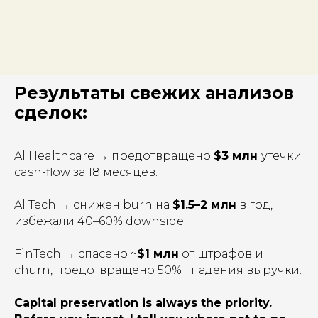
Результаты свежих анализов
сделок:
Al Healthcare → предотвращено
$3 млн
утечки
cash-flow за 18 месяцев.
Al Tech → снижен burn на
$1.5–2 млн
в год,
избежали 40–60% downside.
FinTech → спасено ~
$1 млн
от штрафов и
churn, предотвращено 50%+ падения выручки.
Capital preservation is always the priority.