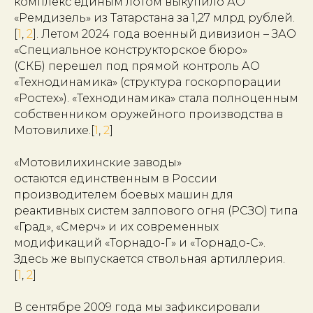
комплекс единым лотом выкупило АО
«Ремдизель» из Татарстана за 1,27 млрд рублей.
[
1
,
2
]. Летом 2024 года военный дивизион – ЗАО
«Специальное конструкторское бюро»
(СКБ) перешел под прямой контроль АО
«Технодинамика» (структура госкорпорации
«Ростех»). «Технодинамика» стала полноценным
собственником оружейного производства в
Мотовилихе.[
1
,
2
]
«Мотовилихинские заводы»
остаются единственным в России
производителем боевых машин для
реактивных систем залпового огня (РСЗО) типа
«Град», «Смерч» и их современных
модификаций «Торнадо-Г» и «Торнадо-С».
Здесь же выпускается ствольная артиллерия.
[
1
,
2
]
В сентябре 2009 года мы зафиксировали