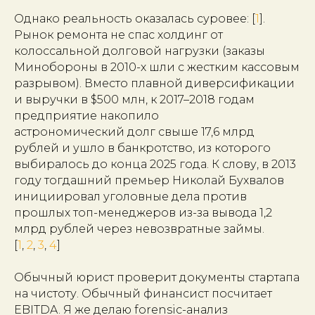
Однако реальность оказалась суровее: [
1
].
Рынок ремонта не спас холдинг от
колоссальной долговой нагрузки (заказы
Минобороны в 2010-х шли с жестким кассовым
разрывом). Вместо плавной диверсификации
и выручки в $500 млн, к 2017–2018 годам
предприятие накопило
астрономический долг свыше 17,6 млрд
рублей и ушло в банкротство, из которого
выбиралось до конца 2025 года. К слову, в 2013
году тогдашний премьер Николай Бухвалов
инициировал уголовные дела против
прошлых топ-менеджеров из-за вывода 1,2
млрд рублей через невозвратные займы.
[
1
,
2
,
3
,
4
]
Обычный юрист проверит документы стартапа
на чистоту. Обычный финансист посчитает
EBITDA. Я же делаю forensic-анализ