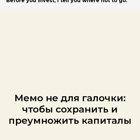
Before you invest, I tell you where not to go.
Мемо не для галочки:
чтобы сохранить и
преумножить капиталы